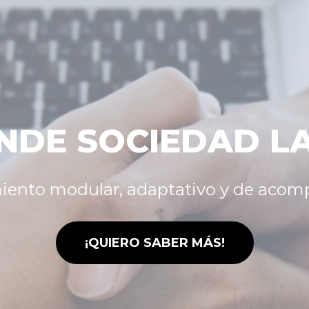
NDE SOCIEDAD L
ento modular, adaptativo y de aco
¡QUIERO SABER MÁS!