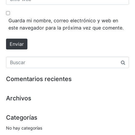
e
r
i
*
e
t
o
i
Guarda mi nombre, correo electrónico y web en
e
o
este navegador para la próxima vez que comente.
l
w
e
e
Enviar
c
b
t
r
ó
n
Comentarios recientes
i
c
o
Archivos
*
Categorías
No hay categorías