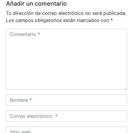
Añadir un comentario
Tu dirección de correo electrónico no será publicada.
Los campos obligatorios están marcados con
*
C
o
m
e
n
t
a
r
i
o
N
*
o
m
C
b
o
r
r
S