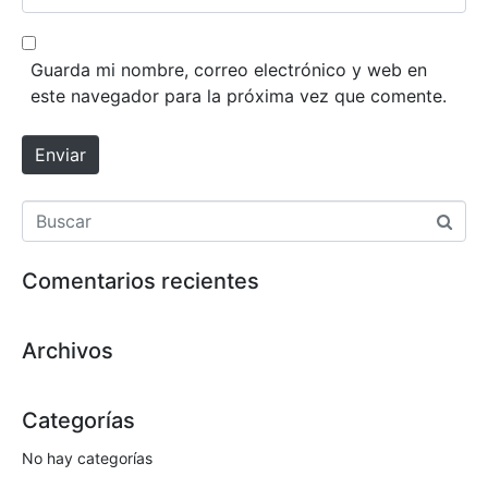
r
i
*
e
t
o
i
Guarda mi nombre, correo electrónico y web en
e
o
este navegador para la próxima vez que comente.
l
w
e
e
Enviar
c
b
t
r
ó
n
Comentarios recientes
i
c
o
Archivos
*
Categorías
No hay categorías