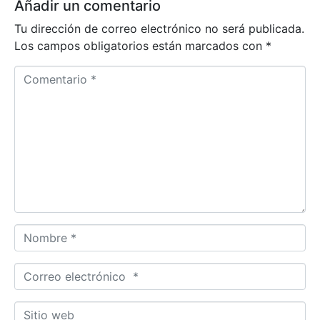
Añadir un comentario
Tu dirección de correo electrónico no será publicada.
Los campos obligatorios están marcados con
*
C
o
m
e
n
t
a
r
i
o
N
*
o
m
C
b
o
r
r
S
e