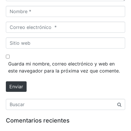
i
o
N
*
o
m
C
b
o
r
r
S
e
r
i
*
e
t
o
i
Guarda mi nombre, correo electrónico y web en
e
o
este navegador para la próxima vez que comente.
l
w
e
e
Enviar
c
b
t
r
ó
n
Comentarios recientes
i
c