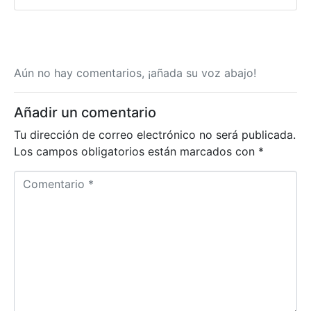
Aún no hay comentarios, ¡añada su voz abajo!
Añadir un comentario
Tu dirección de correo electrónico no será publicada.
Los campos obligatorios están marcados con
*
C
o
m
e
n
t
a
r