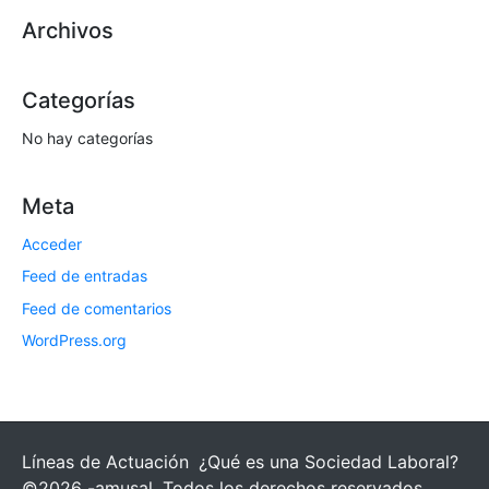
o
Archivos
*
Categorías
No hay categorías
Meta
Acceder
Feed de entradas
Feed de comentarios
WordPress.org
Líneas de Actuación
¿Qué es una Sociedad Laboral?
©2026 -amusal. Todos los derechos reservados.